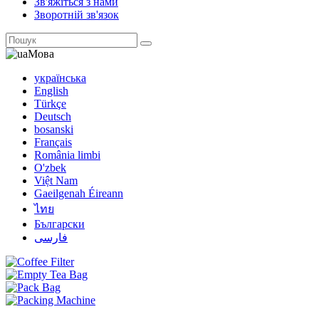
Зв'яжіться з нами
Зворотній зв'язок
Мова
українська
English
Türkçe
Deutsch
bosanski
Français
România limbi
O'zbek
Việt Nam
Gaeilgenah Éireann
ไทย
Български
فارسی