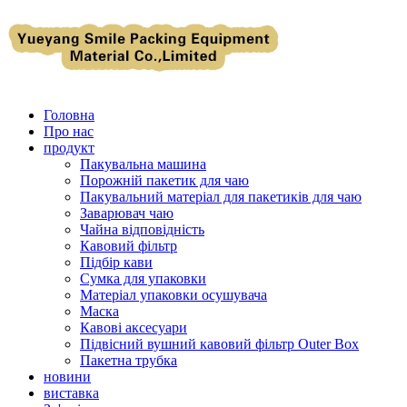
Головна
Про нас
продукт
Пакувальна машина
Порожній пакетик для чаю
Пакувальний матеріал для пакетиків для чаю
Заварювач чаю
Чайна відповідність
Кавовий фільтр
Підбір кави
Сумка для упаковки
Матеріал упаковки осушувача
Маска
Кавові аксесуари
Підвісний вушний кавовий фільтр Outer Box
Пакетна трубка
новини
виставка